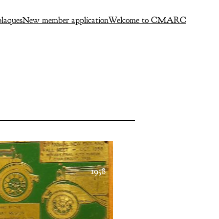
laques
New member application
Welcome to CMARC
1958