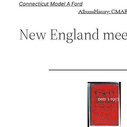
Skip
Connecticut Model A Ford
to
Albums
History: CMA
content
New England meet
nem 1 1957