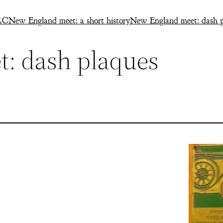
RC
New England meet: a short history
New England meet: dash p
: dash plaques